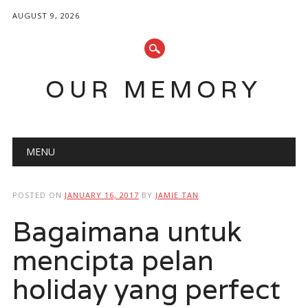
AUGUST 9, 2026
OUR MEMORY
Main menu
Skip
MENU
to
content
POSTED ON
JANUARY 16, 2017
BY
JAMIE TAN
Bagaimana untuk
mencipta pelan
holiday yang perfect