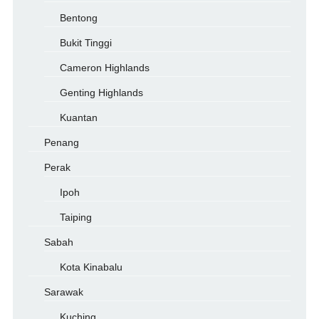
Bentong
Bukit Tinggi
Cameron Highlands
Genting Highlands
Kuantan
Penang
Perak
Ipoh
Taiping
Sabah
Kota Kinabalu
Sarawak
Kuching