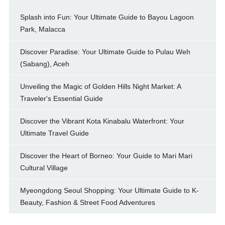
Splash into Fun: Your Ultimate Guide to Bayou Lagoon
Park, Malacca
Discover Paradise: Your Ultimate Guide to Pulau Weh
(Sabang), Aceh
Unveiling the Magic of Golden Hills Night Market: A
Traveler's Essential Guide
Discover the Vibrant Kota Kinabalu Waterfront: Your
Ultimate Travel Guide
Discover the Heart of Borneo: Your Guide to Mari Mari
Cultural Village
Myeongdong Seoul Shopping: Your Ultimate Guide to K-
Beauty, Fashion & Street Food Adventures