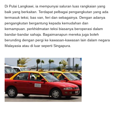
Di Pulai Langkawi, ia mempunyai saluran luas rangkaian yang
baik yang berkaitan. Terdapat pelbagai pengangkutan yang ada
termasuk teksi, bas van, feri dan sebagainya. Dengan adanya
pengangkutan bergantung kepada kemudahan dan
kemampuan. perkhidmatan teksi biasanya beroperasi dalam
bandar-bandar sahaja. Bagaimanapun mereka juga boleh
berunding dengan pergi ke kawasan-kawasan lain dalam negara
Malayasia atau di luar seperti Singapura.